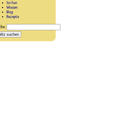
Sci-Fun
Wissen
Blog
Rezepte
che: