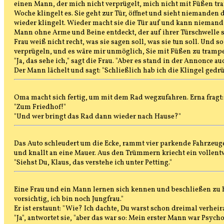
einen Mann, der mich nicht verprügelt, mich nicht mit Füßen tram
Woche klingelt es. Sie geht zur Tür, öffnet und sieht niemanden d
wieder klingelt. Wieder macht sie die Tür auf und kann niemand 
Mann ohne Arme und Beine entdeckt, der auf ihrer Türschwelle si
Frau weiß nicht recht, was sie sagen soll, was sie tun soll. Und s
verprügeln, und es wäre mir unmöglich, Sie mit Füßen zu trampe
"Ja, das sehe ich," sagt die Frau. "Aber es stand in der Annonce a
Der Mann lächelt und sagt: "Schließlich hab ich die Klingel gedrü
Oma macht sich fertig, um mit dem Rad wegzufahren. Erna fragt:
"Zum Friedhof!"
"Und wer bringt das Rad dann wieder nach Hause?"
Das Auto schleudert um die Ecke, rammt vier parkende Fahrzeug
und knallt an eine Mauer. Aus den Trümmern kriecht ein vollentw
"Siehst Du, Klaus, das verstehe ich unter Petting."
Eine Frau und ein Mann lernen sich kennen und beschließen zu hei
vorsichtig, ich bin noch Jungfrau."
Er ist erstaunt: "Wie? Ich dachte, Du warst schon dreimal verheir
"Ja", antwortet sie, "aber das war so: Mein erster Mann war Psyc