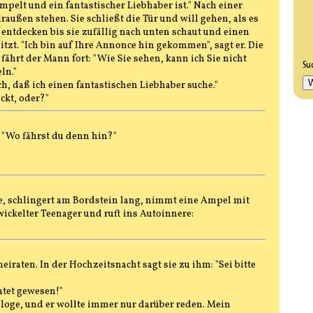
pelt und ein fantastischer Liebhaber ist." Nach einer
raußen stehen. Sie schließt die Tür und will gehen, als es
entdecken bis sie zufällig nach unten schaut und einen
tzt. "Ich bin auf Ihre Annonce hin gekommen", sagt er. Die
o fährt der Mann fort: "Wie Sie sehen, kann ich Sie nicht
Su
ln."
uch, daß ich einen fantastischen Liebhaber suche."
ckt, oder?"
 "Wo fährst du denn hin?"
e, schlingert am Bordstein lang, nimmt eine Ampel mit
ickelter Teenager und ruft ins Autoinnere:
raten. In der Hochzeitsnacht sagt sie zu ihm: "Sei bitte
atet gewesen!"
hologe, und er wollte immer nur darüber reden. Mein