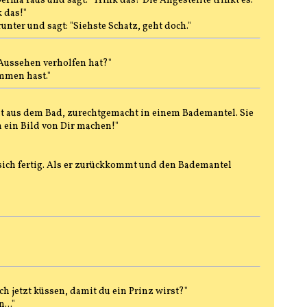
erma raus und sagt: "Trink das!"Die Angestellte trinkt es.
k das!"
unter und sagt: "Siehste Schatz, geht doch."
Aussehen verholfen hat?"
mmen hast."
t aus dem Bad, zurechtgemacht in einem Bademantel. Sie
 ein Bild von Dir machen!"
sich fertig. Als er zurückkommt und den Bademantel
h jetzt küssen, damit du ein Prinz wirst?"
..."