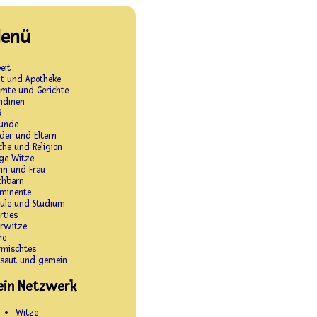
enü
eit
zt und Apotheke
amte und Gerichte
ndinen
R
eunde
der und Eltern
che und Religion
ge Witze
nn und Frau
chbarn
ominente
hule und Studium
rties
arwitze
re
rmischtes
rsaut und gemein
ein Netzwerk
Witze