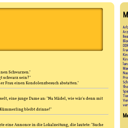
M
Arb
Ar
Be
Blo
DD
Fr
Kin
Kir
lan
Ma
einen Schwarzen."
Na
gt schwarz sein?"
Pr
Sc
iner Frau einen Kondolenzbesuch abstatten."
Sho
Sp
Tie
elt, eine junge Dame an: "Na Mädel, wie wär's denn mit
Ve
ve
r Kümmerling bleibt drinne!"
M
zte eine Annonce in die Lokalzeitung, die lautete: "Suche